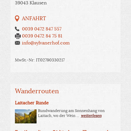
39043 Klausen
ANFAHRT
0039 0472 847 557
0039 0472 84 75 81
info@sylvanerhof.com
MwSt.-Nr: IT02790330217
Wanderrouten
Laitacher Runde
Rundwanderung am Sonnenhang von
Laitach, wo der Wein ...
weiterlesen