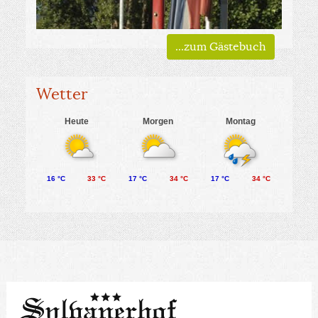
...zum Gästebuch
Wetter
Heute
Morgen
Montag
16 °C
33 °C
17 °C
34 °C
17 °C
34 °C