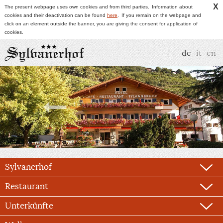
X
The present webpage uses own cookies and from third parties.
Information about
cookies and their deactivation can be found
here
.
If you remain on the webpage and
click on an element outside the banner, you are giving the consent for application of
cookies.
de
it
en
Sylvanerhof
Restaurant
Unterkünfte