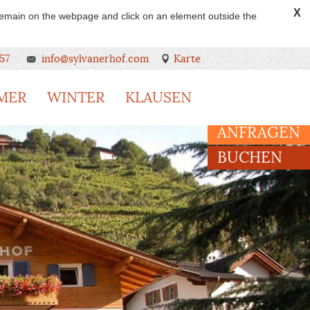
X
 remain on the webpage and click on an element outside the
57
info@sylvanerhof.com
Karte
MER
WINTER
KLAUSEN
ANFRAGEN
BUCHEN