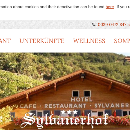
rmation about cookies and their deactivation can be found
here
.
If you
0039 0472 847 5
ANT
UNTERKÜNFTE
WELLNESS
SOM