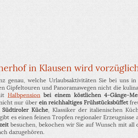
nerhof in Klausen wird vorzüglic
nz genau, welche Urlaubsaktivitäten Sie bei uns in
den Gipfeltouren und Panoramawegen nicht die kulina
mit
Halbpension
bei einem köstlichen 4-Gänge-M
 nicht nur über
ein reichhaltiges Frühstücksbüffet
fr
r Südtiroler Küche
, Klassiker der italienischen Kü
 gibt es einen feinen Tropfen regionaler Erzeugnisse
zeit
besuchen, bekochen wir Sie auf Wunsch mit all d
fach dazugehören.