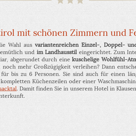
dtirol mit schönen Zimmern und
die Wahl aus
variantenreichen Einzel-, Doppel- u
 gemütlich und
im Landhausstil
eingerichtet. Zum Int
iar, abgerundet durch eine
kuschelige Wohlfühl-At
n noch mehr Großzügigkeit verleihen? Dann entsche
für bis zu 6 Personen. Sie sind auch für einen lä
er kompletten Küchenzeilen oder einer Waschmaschin
sacktal
. Damit finden Sie in unserem Hotel in Klause
nterkunft.