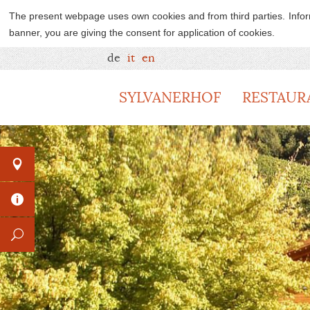
The present webpage uses own cookies and from third parties.
Info
banner, you are giving the consent for application of cookies.
de
it
en
SYLVANERHOF
RESTAUR