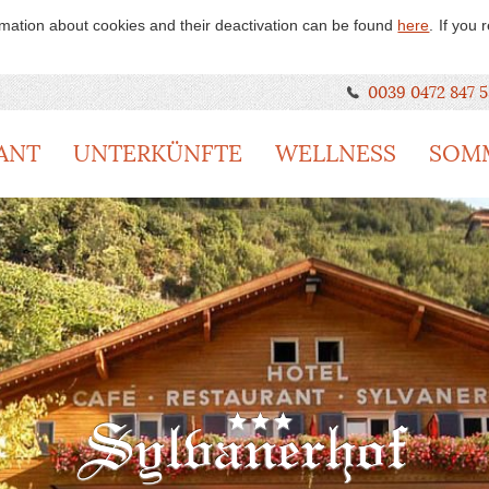
rmation about cookies and their deactivation can be found
here
.
If you
0039 0472 847 5
ANT
UNTERKÜNFTE
WELLNESS
SOM