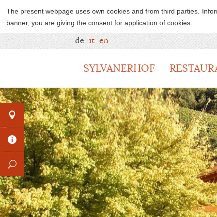
The present webpage uses own cookies and from third parties.
Info
banner, you are giving the consent for application of cookies.
de
it
en
SYLVANERHOF
RESTAUR