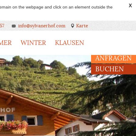
X
 remain on the webpage and click on an element outside the
57
info@sylvanerhof.com
Karte
MER
WINTER
KLAUSEN
ANFRAGEN
BUCHEN