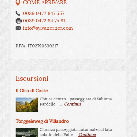
COME ARRIVARE
0039 0472 847 557
0039 0472 84 75 81
info@sylvanerhof.com
P.IVA: IT02790330217
Escursioni
Il Giro di Coste
Chiusa centro - passeggiata di Sabiona -
Pardello - ...
Continua
Törggeleweg di Villandro
Classica passeggiata autunnale sul lato
solatio della Valle ...
Continua