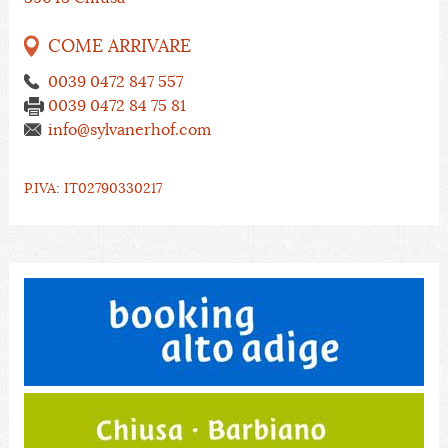
COME ARRIVARE
0039 0472 847 557
0039 0472 84 75 81
info@sylvanerhof.com
P.IVA: IT02790330217