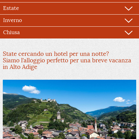
Estate
Inverno
Chiusa
State cercando un hotel per una notte?
Siamo l’alloggio perfetto per una breve vacanza
in Alto Adige