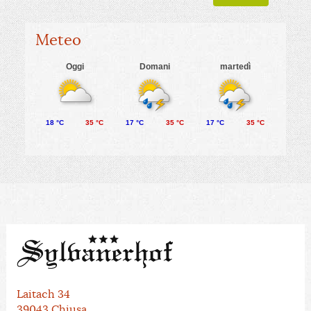
Meteo
Oggi
Domani
martedì
18 °C
35 °C
17 °C
35 °C
17 °C
35 °C
Laitach 34
39043 Chiusa